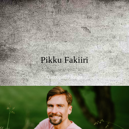
Pikku Fakiiri
Osteopatia Jooga