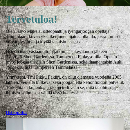
Tervetuloa!
Olen Jarno Mäkelä, osteopaatti ja iyengarjoogan opettaja.
Toimintaani kuvaa yksinkertainen ajatus: olla tila, jossa ihmiset
voivat pysähtyä ja löytää takaisin itseensä.
Osteopatian vastaanottoni jatkuu taas kesätauon jälkeen
3.8.2026 Shen Gardenissa, Tampereen Finlaysonilla. Opetan
myös joogaa tiistaisin Shen Gardenissa, sekä maanantaisin Auki
Joogakoulussa Tampereen Tammelassa.
Yritykseni, Tmi Pikku Fakiiri, on ollut olemassa vuodesta 2005
lähtien. Sen alla kulkevat sekä joogan että kehonhoidon palvelut.
Tärkeintä ei kuitenkaan ole metodi vaan se, mitä tapahtuu
ihmisen ja ihmisen välillä tässä hetkessä.
Osteopatia